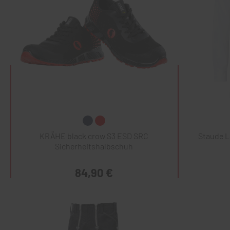
KRÄHE black crow S3 ESD SRC
Staude 
Sicherheitshalbschuh
84,90 €