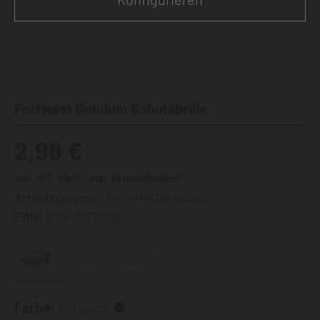
Portwest Rundum Schutzbrille
2,98 €
inkl. 19 % MwSt., zzgl. Versandkosten*
Artikelnummer:
PW32BKR#100#0
EAN:
5036108161591
Farbe:
schwarz