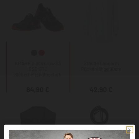
KRÄHE black crow S3
Staude Langarm
ESD SRC
Rückenlänge 90cm
Sicherheitshalbschuh
84,90 €
42,90 €