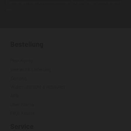
Zustellungsproblemen kommen. Nutzen Sie wenn möglich eine andere E-
Mail.
Bestellung
Mein Konto
Versand & Lieferung
Zahlung
Widerrufsrecht & Retouren
AGB
Über Klarna
FAQs Klarna
Service