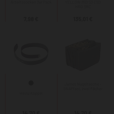
Arbeitssocken 3er Pack
YELLOW MID S3 ESD
HRO SRC
7,98 €
135,01 €
James Nageltasche -
SNAPfast, zwei Fächer
Heinz Koppel
14,70 €
14,70 €