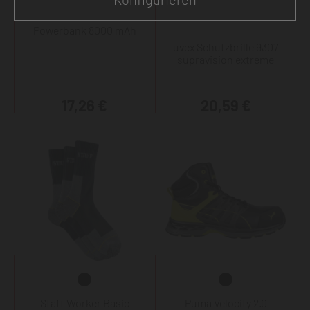
Powerbank 8000 mAh
uvex Schutzbrille 9307
supravision extreme
17,26 €
20,59 €
Staff Worker Basic
Puma Velocity 2.0