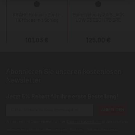
KRÄHE Robusta Zunft-
Puma Velocity 2.0 BLACK
Hüfthose mit Schlag
LOW S3 ESD HRO SRC
101,03 €
125,00 €
Abonnieren Sie unseren kostenlosen
Newsletter
Jetzt 5% Rabatt für Ihre erste Bestellung!
ANMELDEN
Wir geben Ihre Daten niemals weiter (
Datenschutzerklärung
). Abbestellung
jederzeit möglich.Aktuell kann es bei E-Mails an T-Online Adressen zu