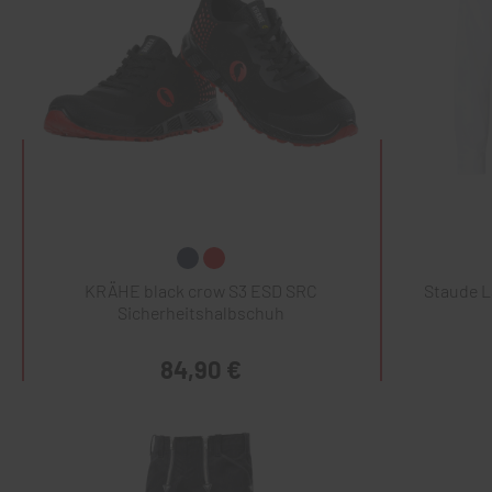
KRÄHE black crow S3 ESD SRC
Staude 
Sicherheitshalbschuh
84,90 €