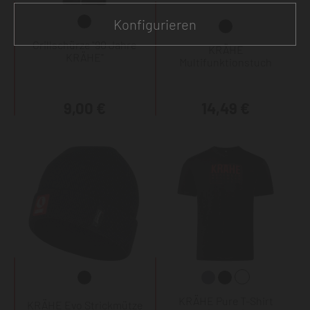
Konfigurieren
Grillschürze "90 Jahre
KRÄHE
KRÄHE"
Multifunktionstuch
9,00 €
14,49 €
KRÄHE Pure T-Shirt
KRÄHE Evo Strickmütze