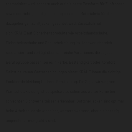
thematisiert wird, sondern auch auf die beste Passform für
Zunfthosen
sowie der richtige und gleichzeitig passende Materialmix für die
dazugehörigen
Zunftjacken
geachtet wird. Zusätzlich hat
sich
KRÄHE
auf Sicherheitsprodukte wie
Arbeitshandschuhe
,
Sicherheitsschuhe
und
Schutzbekleidung
im Handwerksbereich
spezialisiert und verfügt über zahlreiche Variationen, die zu jeder
Berufsgruppe passen, sei es in Farbe, Beständigkeit oder Komfort.
Selbst bei rauen Wetterbedingungen bietet KRÄHE Ihnen die richtige
Funktionsbekleidung für Ihren Berufsalltag: Die Signalwirkung von
Warnschutzkleidung ist beispielsweise schon aus weiter Ferne bei
schlechten Sichtverhältnissen erkennbar. Softshelljacken sind optimal
beim Arbeiten, da sie winddicht, wasserabweisend, aber gleichzeitig
angenehm atmungsaktiv sind.