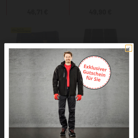
46,71 €
49,90 €
KRÄHE Jeans
KRÄHE Robust Stretch
Zunftshorts, einfacher
Zunftbermudas
RV, 9 cm
51,90 €
54,90 €