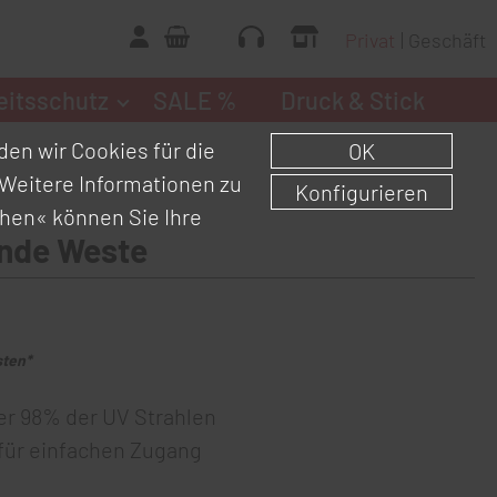
Privat
Geschäft
eitsschutz
SALE %
Druck & Stick
en wir Cookies für die
OK
Weitere Informationen zu
Konfigurieren
chen«
können Sie Ihre
ende Weste
sten*
er 98% der UV Strahlen
für einfachen Zugang