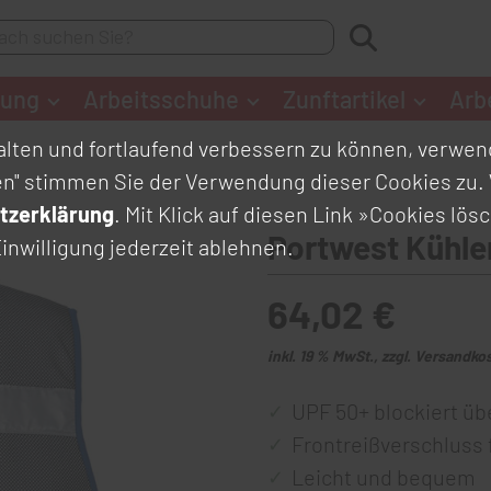
dung
Arbeitsschuhe
Zunftartikel
Arb
lten und fortlaufend verbessern zu können, verwend
en" stimmen Sie der Verwendung dieser Cookies zu. 
tzerklärung
. Mit Klick auf diesen Link
»Cookies lös
Portwest Kühl
inwilligung jederzeit ablehnen.
64,02 €
inkl. 19 % MwSt., zzgl. Versandko
UPF 50+ blockiert üb
Frontreißverschluss 
Leicht und bequem