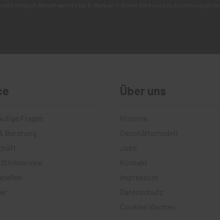
derzeit möglich.Aktuell kann es bei E-Mails an T-Online Adressen zu Zustellungsp
ce
Über uns
äufige Fragen
Historie
& Beratung
Geschäftsmodell
chäft
Jobs
 Stickservice
Kontakt
bellen
Impressum
er
Datenschutz
Cookies löschen