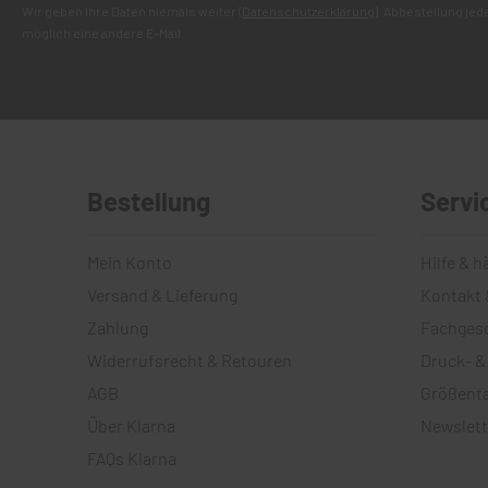
Wir geben Ihre Daten niemals weiter (
Datenschutzerklärung
). Abbestellung je
möglich eine andere E-Mail.
Bestellung
Servi
Mein Konto
Hilfe & h
Versand & Lieferung
Kontakt 
Zahlung
Fachges
Widerrufsrecht & Retouren
Druck- &
AGB
Größenta
Über Klarna
Newslett
FAQs Klarna